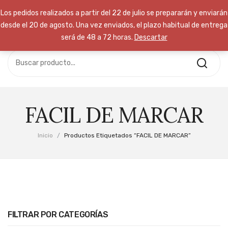
Los pedidos realizados a partir del 22 de julio se prepararán y enviarán
desde el 20 de agosto. Una vez enviados, el plazo habitual de entrega
será de 48 a 72 horas.
Descartar
No hay productos en el carrito.
INICIO
TIENDA
Free Delivery:
Take advantage of
CURSOS
our time to save event
NOSOTROS
FACIL DE MARCAR
Call Support: (+800) 123 456 789
CONTACTA
Inicio
/
Productos Etiquetados “FACIL DE MARCAR”
FILTRAR POR CATEGORÍAS