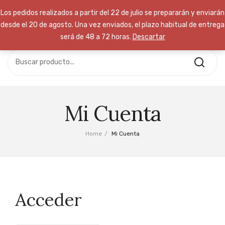
Los pedidos realizados a partir del 22 de julio se prepararán y enviarán
desde el 20 de agosto. Una vez enviados, el plazo habitual de entrega
será de 48 a 72 horas.
Descartar
No hay productos en el carrito.
INICIO
TIENDA
Free Delivery:
Take advantage of
CURSOS
our time to save event
NOSOTROS
Mi Cuenta
Call Support: (+800) 123 456 789
CONTACTA
Home
/
Mi Cuenta
Acceder