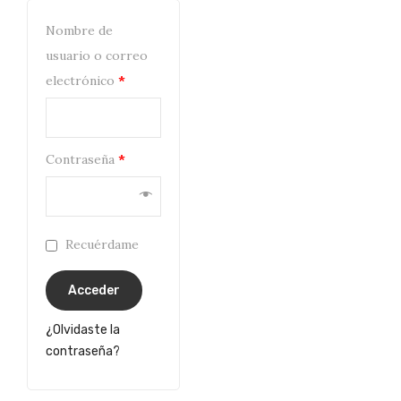
Nombre de
usuario o correo
electrónico
*
Contraseña
*
Recuérdame
Acceder
¿Olvidaste la
contraseña?