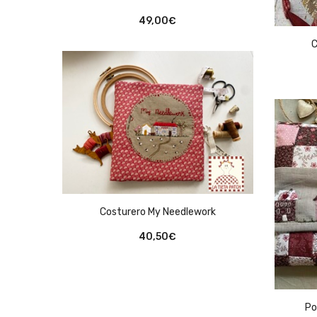
49,00
€
C
Costurero My Needlework
40,50
€
Po