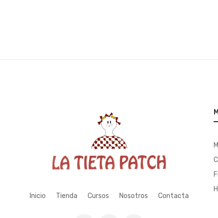
M
M
C
F
H
Inicio
Tienda
Cursos
Nosotros
Contacta