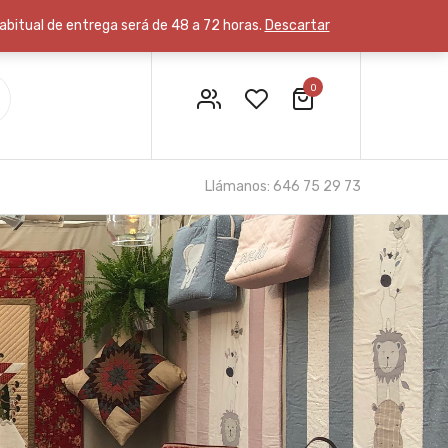
habitual de entrega será de 48 a 72 horas.
Descartar
0
Finalizar pago
Mi cuenta
Llámanos: 646 75 29 73
Carrito
Lista de deseos