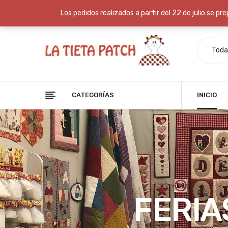
Envío gratis: Ahórrate los gastos de envío en compras superio
Los pedidos realizados a partir del 22 de julio se p
Toda
CATEGORÍAS
INICIO
FERIA