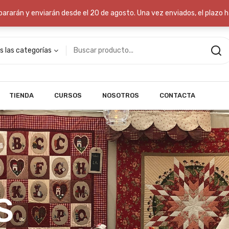
res a 70€
repararán y enviarán desde el 20 de agosto. Una vez enviados, el plazo 
s las categorías
TIENDA
CURSOS
NOSOTROS
CONTACTA
S