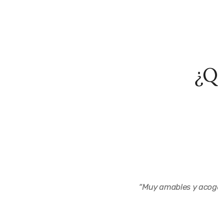
¿Q
“
Muy amables y acoge