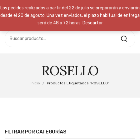
Los pedidos realizados a partir del 22 de julio se prepararán y enviarán
desde el 20 de agosto. Una vez enviados, el plazo habitual de entrega
será de 48 a 72 horas.
Descartar
No hay productos en el carrito.
INICIO
TIENDA
Free Delivery:
Take advantage of
CURSOS
our time to save event
NOSOTROS
ROSELLO
Call Support: (+800) 123 456 789
CONTACTA
Inicio
/
Productos Etiquetados “ROSELLO”
FILTRAR POR CATEGORÍAS