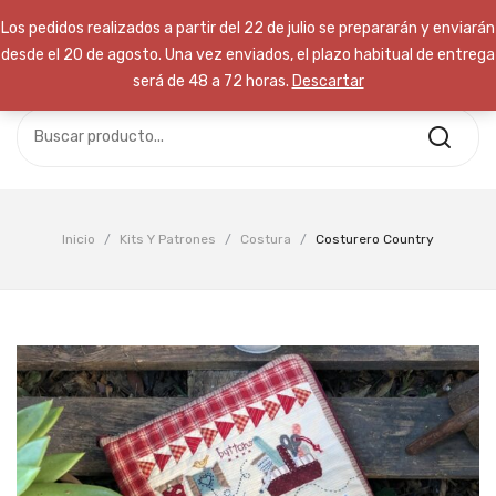
Los pedidos realizados a partir del 22 de julio se prepararán y enviarán
desde el 20 de agosto. Una vez enviados, el plazo habitual de entrega
será de 48 a 72 horas.
Descartar
No hay productos en el carrito.
INICIO
TIENDA
Free Delivery:
Take advantage of
CURSOS
our time to save event
NOSOTROS
Inicio
/
Kits Y Patrones
/
Costura
/
Costurero Country
Call Support: (+800) 123 456 789
CONTACTA