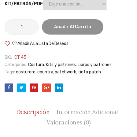
KIT/PATRÓN/PDF
Costurero
Añadir Al Carrito
country
cantidad
Añadir A La Lista De Deseos
SKU:
CT 45
Categories:
Costura
,
Kits y patrones
,
Libros y patrones
Tags:
costurero
,
country
,
patchwork
,
tieta patch
Descripción
Información Adicional
Valoraciones (0)