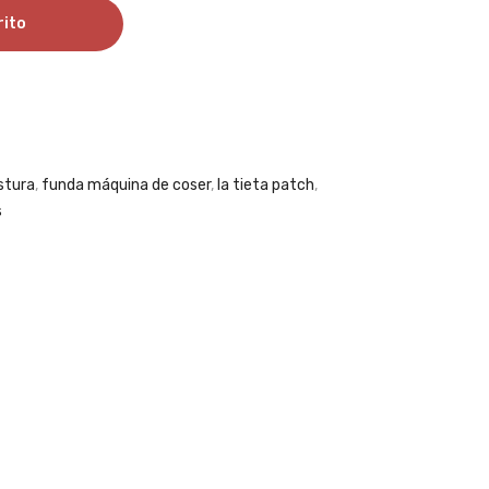
rito
stura
,
funda máquina de coser
,
la tieta patch
,
s