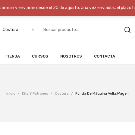
res a 70€
repararán y enviarán desde el 20 de agosto. Una vez enviados, el plazo 
Costura
TIENDA
CURSOS
NOSOTROS
CONTACTA
Inicio
/
Kits Y Patrones
/
Costura
/
Funda De Máquina VolksWagen