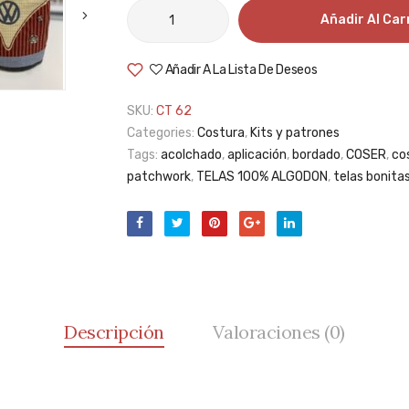
Funda
Añadir Al Car
de
máquina
Añadir A La Lista De Deseos
VolksWagen
cantidad
SKU:
CT 62
Categories:
Costura
,
Kits y patrones
Tags:
acolchado
,
aplicación
,
bordado
,
COSER
,
co
patchwork
,
TELAS 100% ALGODON
,
telas bonita
Descripción
Valoraciones (0)