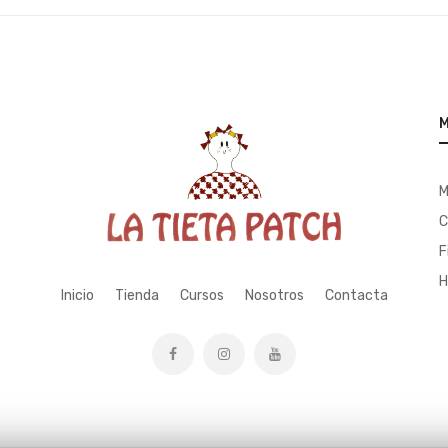
M
M
C
F
H
Inicio
Tienda
Cursos
Nosotros
Contacta