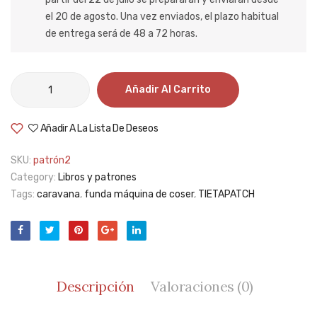
el 20 de agosto. Una vez enviados, el plazo habitual
de entrega será de 48 a 72 horas.
Funda
Añadir Al Carrito
para
la
Añadir A La Lista De Deseos
máquina
de
SKU:
patrón2
coser,
Category:
Libros y patrones
caravana
Tags:
caravana
,
funda máquina de coser
,
TIETAPATCH
cantidad
Descripción
Valoraciones (0)