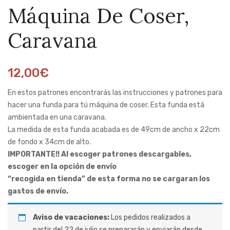
Máquina De Coser,
máquina
máqui
de
de
Caravana
coser,
coser,
tienda
casa
12,00
€
de
Alsaci
Patchwork
En estos patrones encontrarás las instrucciones y patrones para
hacer una funda para tú máquina de coser. Esta funda está
ambientada en una caravana.
La medida de esta funda acabada es de 49cm de ancho x 22cm
de fondo x 34cm de alto.
IMPORTANTE!! Al escoger patrones descargables,
escoger en la opción de envío
“recogida en tienda” de esta forma no se cargaran los
gastos de envío.
Aviso de vacaciones:
Los pedidos realizados a
partir del 22 de julio se prepararán y enviarán desde