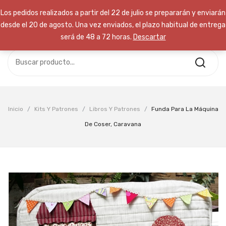
Los pedidos realizados a partir del 22 de julio se prepararán y enviarán
desde el 20 de agosto. Una vez enviados, el plazo habitual de entrega
será de 48 a 72 horas.
Descartar
No hay productos en el carrito.
INICIO
TIENDA
Free Delivery:
Take advantage of
CURSOS
our time to save event
NOSOTROS
Inicio
/
Kits Y Patrones
/
Libros Y Patrones
/
Funda Para La Máquina
Call Support: (+800) 123 456 789
CONTACTA
De Coser, Caravana